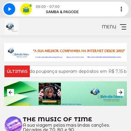
06:00 - 07:00
E - BLOCO 01
AGODE
SAMBA & PAGODE
SAMBA E PAGODE - BLOCO 01
MENU
Retiradas da poupança superam depósitos em R$ 7,15 bilhõ
ÚLTIMAS
THE MUSIC OF TIME
A sua viagem pelas mais lindas canções.
Décadas de 70, 80 e 90.