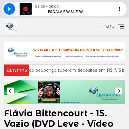
08:00 - 09:00
A
E
o)
Minuto pet (diário)
THE MUSIC OF TIME
ESCALA BRASILEIRA
MENU
s da poupança superam depósitos em R$ 7,15 bilhões em julh
ÚLTIMAS
Flávia Bittencourt - 15.
Vazio (DVD Leve - Vídeo