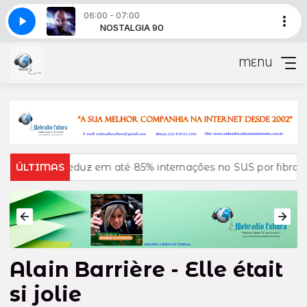
06:00 - 07:00
 EDIÇÃO DAS 06 HORAS
A 90
NOSTALGIA 90
CULTURA NOTÍCIAS - EDIÇÃO DAS 06 HORAS
MENU
reduz em até 85% internações no SUS por fibrose cística
ÚLTIMAS
Alain Barrière - Elle était
si jolie