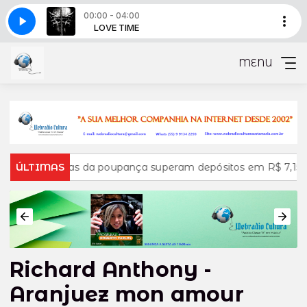
00:00 - 04:00
 - Parte 1 (seg a sabado)
VE TIME
LOVE TIME
Minuto do esporte - Parte 1 (seg a sabado)
MENU
radas da poupança superam depósitos em R$ 7,15 bilhões em 
ÚLTIMAS
Richard Anthony -
Aranjuez mon amour