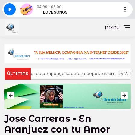
04:00 - 06:00
 3
SONGS
LOVE SONGS
Love songs - Parte 3
MENU
radas da poupança superam depósitos em R$ 7,15 bilhões em j
ÚLTIMAS
Jose Carreras - En
Aranjuez con tu Amor