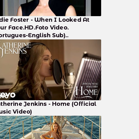
die Foster - When I Looked At
ur Face.HD.Foto Video.
ortugues-English Sub)..
therine Jenkins - Home (Official
sic Video)