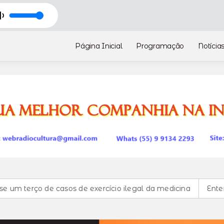
USIC OF TIME
sic of time - Parte 1
Página Inicial
Programação
Notícia
erço de casos de exercício ilegal da medicina
Entenda o 