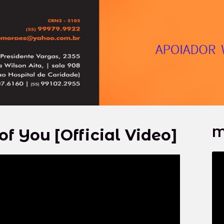
M
f You [Official Video]