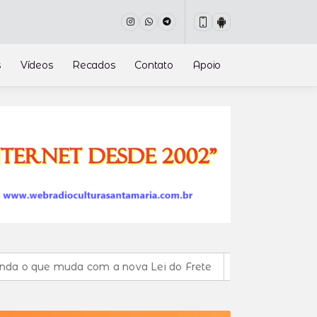
s
Vídeos
Recados
Contato
Apoio
que muda com a nova Lei do Frete
Lei prorroga uso do FG