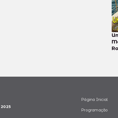
Un
Medit
Ro
Se
Página Inicial
 2025
Programação