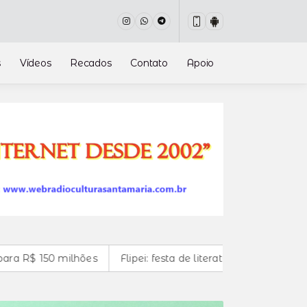
s
Vídeos
Recados
Contato
Apoio
ões
Flipei: festa de literatura independente começa ama