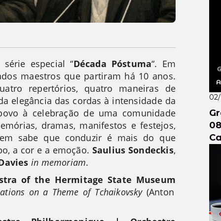
ao
série especial “
Década Póstuma
“. Em
ados maestros que partiram há 10 anos.
A
uatro repertórios, quatro maneiras de
02
 da elegância das cordas à intensidade da
 povo à celebração de uma comunidade
Gr
Memórias, dramas, manifestos e festejos,
08
em sabe que conduzir é mais do que
Ca
o, a cor e a emoção.
Saulius Sondeckis
,
Davies
in memoriam
.
estra of the Hermitage State Museum
iations on a Theme of Tchaikovsky
(Anton