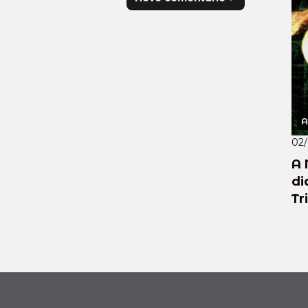
A
02
A 
di
Tr
de