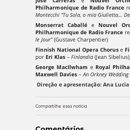
José Carreras
e
Nouvel Orch
Philharmonique de Radio France
r
Montecchi “Tu Sola, o mia Giulietta… De
Monserrat Caballé
e
Nouvel Orc
Philharmonique de Radio France
re
le Jour”
(Gustave Charpentier)
Finnish National Opera Chorus
e
F
por
Eri Klas
–
Finlandia
(Jean Sibelius)
George MacIlwham
e
Royal Philh
Maxwell Davies
–
An Orkney Wedding 
Direção e apresentação:
Ana Lucia
Compartilhe essa notícia
Comentários