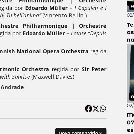
estre Philharmonique | Orchestre
A
egida por
Edoardo Müller
–
I Capuleti e I
h! Tu bell’anima”
(Vincenzo Bellini)
02
Te
hestre Philharmonique | Orchestre
as
gida por
Edoardo Müller
–
Louise “Depuis
na
Am
innish National Opera Orchestra
regida
armonic Orchestra
regida por
Sir Peter
with Sunrise
(Maxwell Davies)
 Andrade
A
02
Mú
07/
es
Novo comentário