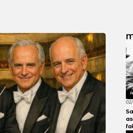
M
A
02
Sa
as
fa