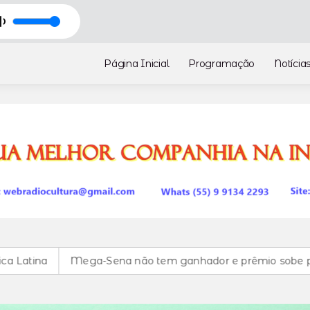
e You (bs)
Página Inicial
Programação
Notícia
ga-Sena não tem ganhador e prêmio sobe para R$ 150 milh