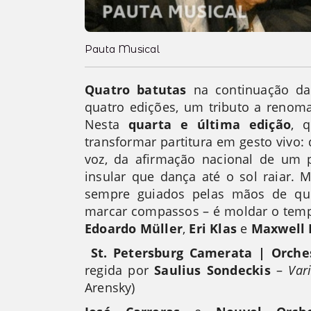
Pauta Musical
Quatro batutas
na continuação da 
quatro edições, um tributo a renom
Nesta
quarta e última edição
, q
transformar partitura em gesto vivo:
voz, da afirmação nacional de um
insular que dança até o sol raiar. 
sempre guiados pelas mãos de qu
marcar compassos – é moldar o temp
Edoardo Müller
,
Eri Klas
e
Maxwell 
St. Petersburg Camerata | Orch
regida por
Saulius Sondeckis
–
Var
Arensky)